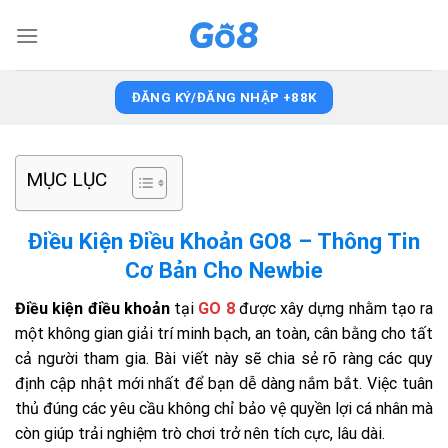
Skip
to
content
ĐĂNG KÝ/ĐĂNG NHẬP +88K
MỤC LỤC
Điều Kiện Điều Khoản GO8 – Thông Tin
Cơ Bản Cho Newbie
Điều kiện điều khoản
tại
GO 8
được xây dựng nhằm tạo ra
một không gian giải trí minh bạch, an toàn, cân bằng cho tất
cả người tham gia. Bài viết này sẽ chia sẻ rõ ràng các quy
định cập nhật mới nhất để bạn dễ dàng nắm bắt. Việc tuân
thủ đúng các yêu cầu không chỉ bảo vệ quyền lợi cá nhân mà
còn giúp trải nghiệm trò chơi trở nên tích cực, lâu dài.