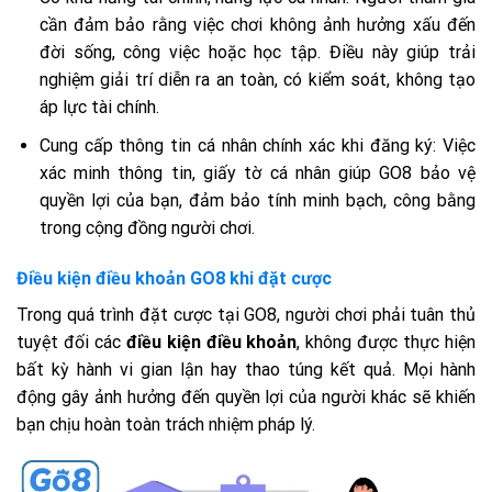
cần đảm bảo rằng việc chơi không ảnh hưởng xấu đến
đời sống, công việc hoặc học tập. Điều này giúp trải
nghiệm giải trí diễn ra an toàn, có kiểm soát, không tạo
áp lực tài chính.
Cung cấp thông tin cá nhân chính xác khi đăng ký: Việc
xác minh thông tin, giấy tờ cá nhân giúp GO8 bảo vệ
quyền lợi của bạn, đảm bảo tính minh bạch, công bằng
trong cộng đồng người chơi.
Điều kiện điều khoản GO8 khi đặt cược
Trong quá trình đặt cược tại GO8, người chơi phải tuân thủ
tuyệt đối các
điều kiện điều khoản
, không được thực hiện
bất kỳ hành vi gian lận hay thao túng kết quả. Mọi hành
động gây ảnh hưởng đến quyền lợi của người khác sẽ khiến
bạn chịu hoàn toàn trách nhiệm pháp lý.