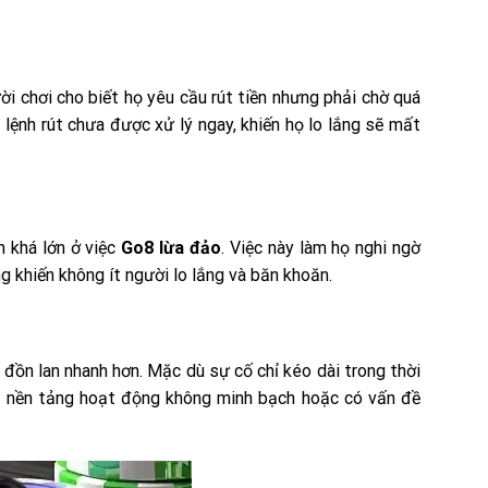
ười chơi cho biết họ yêu cầu rút tiền nhưng phải chờ quá
lệnh rút chưa được xử lý ngay, khiến họ lo lắng sẽ mất
n khá lớn ở việc
Go8 lừa đảo
. Việc này làm họ nghi ngờ
g khiến không ít người lo lắng và băn khoăn.
 đồn lan nhanh hơn. Mặc dù sự cố chỉ kéo dài trong thời
iệu nền tảng hoạt động không minh bạch hoặc có vấn đề