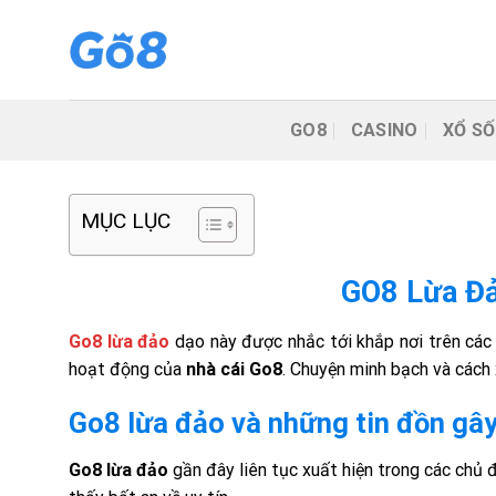
Skip
to
content
GO8
CASINO
XỔ SỐ
MỤC LỤC
GO8 Lừa Đả
Go8 lừa đảo
dạo này được nhắc tới khắp nơi trên các d
hoạt động của
nhà cái Go8
. Chuyện minh bạch và cách 
Go8 lừa đảo và những tin đồn gâ
Go8 lừa đảo
gần đây liên tục xuất hiện trong các chủ đ