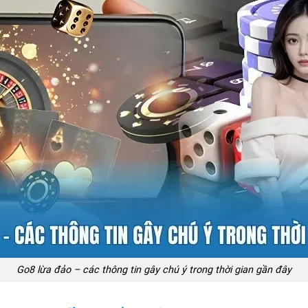
Go8 lừa đảo – các thông tin gây chú ý trong thời gian gần đây