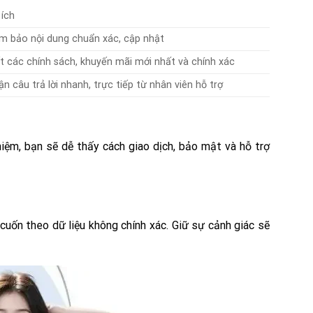
 ích
m bảo nội dung chuẩn xác, cập nhật
ết các chính sách, khuyến mãi mới nhất và chính xác
n câu trả lời nhanh, trực tiếp từ nhân viên hỗ trợ
ghiệm, bạn sẽ dễ thấy cách giao dịch, bảo mật và hỗ trợ
 cuốn theo dữ liệu không chính xác. Giữ sự cảnh giác sẽ