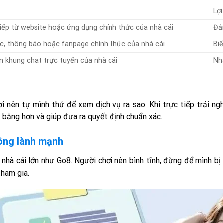
Lợi
tiếp từ website hoặc ứng dụng chính thức của nhà cái
Đả
c, thông báo hoặc fanpage chính thức của nhà cái
Bi
ên khung chat trực tuyến của nhà cái
Nhậ
ơi nên tự mình thử để xem dịch vụ ra sao. Khi trực tiếp trải n
 bằng hơn và giúp đưa ra quyết định chuẩn xác.
hông lành mạnh
 nhà cái lớn như Go8. Người chơi nên bình tĩnh, đừng để mình bị
tham gia.