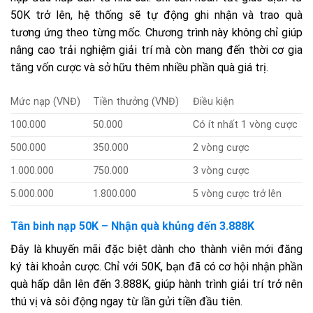
50K trở lên, hệ thống sẽ tự động ghi nhận và trao quà
tương ứng theo từng mốc. Chương trình này không chỉ giúp
nâng cao trải nghiệm giải trí mà còn mang đến thời cơ gia
tăng vốn cược và sở hữu thêm nhiều phần quà giá trị.
Mức nạp (VNĐ)
Tiền thưởng (VNĐ)
Điều kiện
100.000
50.000
Có ít nhất 1 vòng cược
500.000
350.000
2 vòng cược
1.000.000
750.000
3 vòng cược
5.000.000
1.800.000
5 vòng cược trở lên
Tân binh nạp 50K – Nhận quà khủng đến 3.888K
Đây là khuyến mãi đặc biệt dành cho thành viên mới đăng
ký tài khoản cược. Chỉ với 50K, bạn đã có cơ hội nhận phần
quà hấp dẫn lên đến 3.888K, giúp hành trình giải trí trở nên
thú vị và sôi động ngay từ lần gửi tiền đầu tiên.