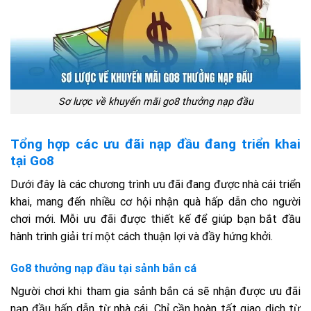
Sơ lược về khuyến mãi go8 thưởng nạp đầu
Tổng hợp các ưu đãi nạp đầu đang triển khai
tại Go8
Dưới đây là các chương trình ưu đãi đang được nhà cái triển
khai, mang đến nhiều cơ hội nhận quà hấp dẫn cho người
chơi mới. Mỗi ưu đãi được thiết kế để giúp bạn bắt đầu
hành trình giải trí một cách thuận lợi và đầy hứng khởi.
Go8 thưởng nạp đầu tại sảnh bắn cá
Người chơi khi tham gia sảnh bắn cá sẽ nhận được ưu đãi
nạp đầu hấp dẫn từ nhà cái. Chỉ cần hoàn tất giao dịch từ