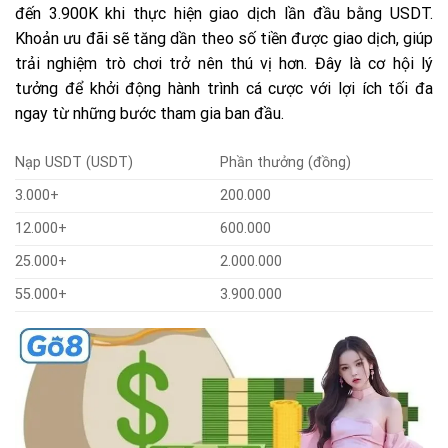
đến 3.900K khi thực hiện giao dịch lần đầu bằng USDT.
Khoản ưu đãi sẽ tăng dần theo số tiền được giao dịch, giúp
trải nghiệm trò chơi trở nên thú vị hơn. Đây là cơ hội lý
tưởng để khởi động hành trình cá cược với lợi ích tối đa
ngay từ những bước tham gia ban đầu.
Nạp USDT (USDT)
Phần thưởng (đồng)
3.000+
200.000
12.000+
600.000
25.000+
2.000.000
55.000+
3.900.000