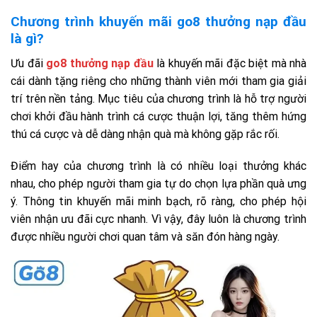
Chương trình khuyến mãi go8 thưởng nạp đầu
là gì?
Ưu đãi
go8 thưởng nạp đầu
là khuyến mãi đặc biệt mà nhà
cái dành tặng riêng cho những thành viên mới tham gia giải
trí trên nền tảng. Mục tiêu của chương trình là hỗ trợ người
chơi khởi đầu hành trình cá cược thuận lợi, tăng thêm hứng
thú cá cược và dễ dàng nhận quà mà không gặp rắc rối.
Điểm hay của chương trình là có nhiều loại thưởng khác
nhau, cho phép người tham gia tự do chọn lựa phần quà ưng
ý. Thông tin khuyến mãi minh bạch, rõ ràng, cho phép hội
viên nhận ưu đãi cực nhanh. Vì vậy, đây luôn là chương trình
được nhiều người chơi quan tâm và săn đón hàng ngày.