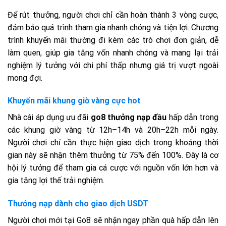
Để rút thưởng, người chơi chỉ cần hoàn thành 3 vòng cược,
đảm bảo quá trình tham gia nhanh chóng và tiện lợi. Chương
trình khuyến mãi thường đi kèm các trò chơi đơn giản, dễ
làm quen, giúp gia tăng vốn nhanh chóng và mang lại trải
nghiệm lý tưởng với chi phí thấp nhưng giá trị vượt ngoài
mong đợi.
Khuyến mãi khung giờ vàng cực hot
Nhà cái áp dụng ưu đãi
go8 thưởng nạp đầu
hấp dẫn trong
các khung giờ vàng từ 12h–14h và 20h–22h mỗi ngày.
Người chơi chỉ cần thực hiện giao dịch trong khoảng thời
gian này sẽ nhận thêm thưởng từ 75% đến 100%. Đây là cơ
hội lý tưởng để tham gia cá cược với nguồn vốn lớn hơn và
gia tăng lợi thế trải nghiệm.
Thưởng nạp dành cho giao dịch USDT
Người chơi mới tại Go8 sẽ nhận ngay phần quà hấp dẫn lên