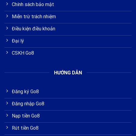
Chính sách bảo mật
Miễn trừ trách nhiệm
Điều kiện điều khoản
Đại lý
CSKH Go8
HƯỚNG DẪN
Đăng ký Go8
Đăng nhập Go8
Nạp tiền Go8
Rút tiền Go8