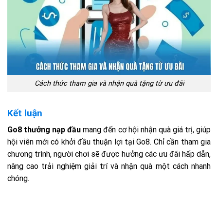
Cách thức tham gia và nhận quà tặng từ ưu đãi
Kết luận
Go8 thưởng nạp đầu
mang đến cơ hội nhận quà giá trị, giúp
hội viên mới có khởi đầu thuận lợi tại Go8. Chỉ cần tham gia
chương trình, người chơi sẽ được hưởng các ưu đãi hấp dẫn,
nâng cao trải nghiệm giải trí và nhận quà một cách nhanh
chóng.