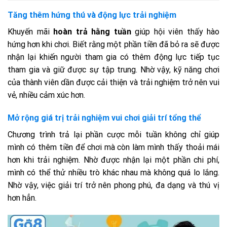
Tăng thêm hứng thú và động lực trải nghiệm
Khuyến mãi
hoàn trả hằng tuần
giúp hội viên thấy hào
hứng hơn khi chơi. Biết rằng một phần tiền đã bỏ ra sẽ được
nhận lại khiến người tham gia có thêm động lực tiếp tục
tham gia và giữ được sự tập trung. Nhờ vậy, kỹ năng chơi
của thành viên dần được cải thiện và trải nghiệm trở nên vui
vẻ, nhiều cảm xúc hơn.
Mở rộng giá trị trải nghiệm vui chơi giải trí tổng thể
Chương trình trả lại phần cược mỗi tuần không chỉ giúp
mình có thêm tiền để chơi mà còn làm mình thấy thoải mái
hơn khi trải nghiệm. Nhờ được nhận lại một phần chi phí,
mình có thể thử nhiều trò khác nhau mà không quá lo lắng.
Nhờ vậy, việc giải trí trở nên phong phú, đa dạng và thú vị
hơn hẳn.