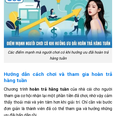
Các điểm mạnh mà người chơi có khi hưởng ưu đãi hoàn trả
hàng tuần
Hướng dẫn cách chơi và tham gia hoàn trả
hàng tuần
Chương trình
hoàn trả hằng tuần
của nhà cái cho người
tham gia cơ hội nhận lại một phần tiền đã chơi, nhờ vậy cảm
thấy thoải mái và yên tâm hơn khi giải trí. Chỉ cần vài bước
đơn giản là thành viên đã có thể tham gia và hưởng những
ưu đãi hấp dẫn rồi.