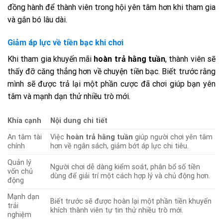
đồng hành để thành viên trong hội yên tâm hơn khi tham gia
và gắn bó lâu dài.
Giảm áp lực về tiền bạc khi chơi
Khi tham gia khuyến mãi
hoàn trả hằng tuần
, thành viên sẽ
thấy đỡ căng thẳng hơn về chuyện tiền bạc. Biết trước rằng
mình sẽ được trả lại một phần cược đã chơi giúp bạn yên
tâm và mạnh dạn thử nhiều trò mới.
Khía cạnh
Nội dung chi tiết
An tâm tài
Việc
hoàn trả hằng tuần
giúp người chơi yên tâm
chính
hơn về ngân sách, giảm bớt áp lực chi tiêu.
Quản lý
Người chơi dễ dàng kiểm soát, phân bổ số tiền
vốn chủ
dùng để giải trí một cách hợp lý và chủ động hơn.
động
Mạnh dạn
Biết trước sẽ được hoàn lại một phần tiền khuyến
trải
khích thành viên tự tin thử nhiều trò mới.
nghiệm