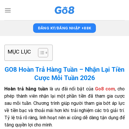
Skip
to
content
ĐĂNG KÝ/ĐĂNG NHẬP +88K
MỤC LỤC
GO8 Hoàn Trả Hàng Tuần – Nhận Lại Tiền
Cược Mỗi Tuần 2026
Hoàn trả hằng tuần
là ưu đãi nổi bật của
Go8 com
, cho
phép thành viên nhận lại một phần tiền đã tham gia cược
sau mỗi tuần. Chương trình giúp người tham gia bớt áp lực
về tiền bạc và thoải mái hơn khi trải nghiệm các trò giải trí.
Tỷ lệ trả rõ ràng, linh hoạt nên ai cũng dễ dàng tận dụng để
tăng quyền lợi cho mình.