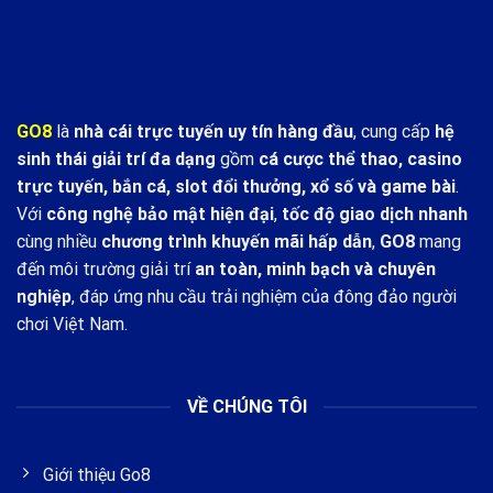
GO8
là
nhà cái trực tuyến uy tín hàng đầu
, cung cấp
hệ
sinh thái giải trí đa dạng
gồm
cá cược thể thao, casino
trực tuyến, bắn cá, slot đổi thưởng, xổ số và game bài
.
Với
công nghệ bảo mật hiện đại
,
tốc độ giao dịch nhanh
cùng nhiều
chương trình khuyến mãi hấp dẫn
,
GO8
mang
đến môi trường giải trí
an toàn, minh bạch và chuyên
nghiệp
, đáp ứng nhu cầu trải nghiệm của đông đảo người
chơi Việt Nam.
VỀ CHÚNG TÔI
Giới thiệu Go8