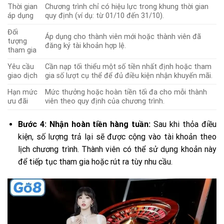
Thời gian
Chương trình chỉ có hiệu lực trong khung thời gian
áp dụng
quy định (ví dụ: từ 01/10 đến 31/10).
Đối
Áp dụng cho thành viên mới hoặc thành viên đã
tượng
đăng ký tài khoản hợp lệ.
tham gia
Yêu cầu
Cần nạp tối thiểu một số tiền nhất định hoặc tham
giao dịch
gia số lượt cụ thể để đủ điều kiện nhận khuyến mãi.
Hạn mức
Mức thưởng hoặc hoàn tiền tối đa cho mỗi thành
ưu đãi
viên theo quy định của chương trình.
Bước 4: Nhận hoàn tiền hàng tuần:
Sau khi thỏa điều
kiện, số lượng trả lại sẽ được cộng vào tài khoản theo
lịch chương trình. Thành viên có thể sử dụng khoản này
để tiếp tục tham gia hoặc rút ra tùy nhu cầu.