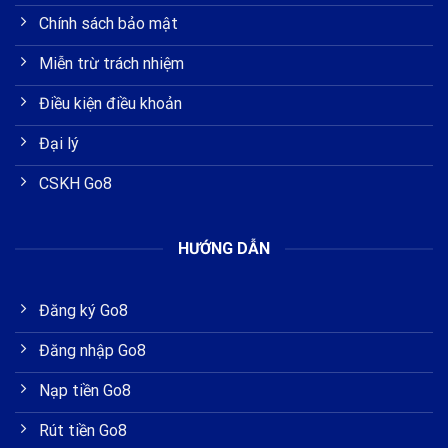
Chính sách bảo mật
Miễn trừ trách nhiệm
Điều kiện điều khoản
Đại lý
CSKH Go8
HƯỚNG DẪN
Đăng ký Go8
Đăng nhập Go8
Nạp tiền Go8
Rút tiền Go8